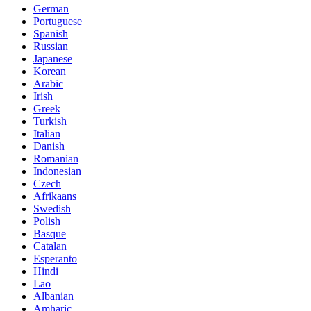
German
Portuguese
Spanish
Russian
Japanese
Korean
Arabic
Irish
Greek
Turkish
Italian
Danish
Romanian
Indonesian
Czech
Afrikaans
Swedish
Polish
Basque
Catalan
Esperanto
Hindi
Lao
Albanian
Amharic