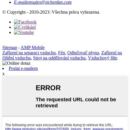
E-mailem
sales@zjchenfan.com
© Copyright - 2010-2023: Všechna práva vyhrazena.
Sitemap
-
AMP Mobile
Zařízení na separaci vzduchu
,
Fén
,
Odlučovač plynu
,
Zařízení na
čištění vzduchu
,
Stroj na oddělování vzduchu
,
Vzduchový filtr
,
Poslat e-mailem
x