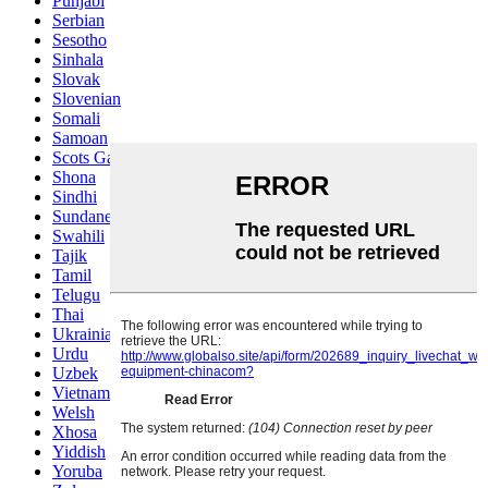
Punjabi
Serbian
Sesotho
Sinhala
Slovak
Slovenian
Somali
Samoan
Scots Gaelic
Shona
Sindhi
Sundanese
Swahili
Tajik
Tamil
Telugu
Thai
Ukrainian
Urdu
Uzbek
Vietnamese
Welsh
Xhosa
Yiddish
Yoruba