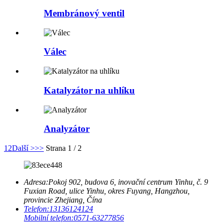
Membránový ventil
Válec
Katalyzátor na uhlíku
Analyzátor
1
2
Další >
>>
Strana 1 / 2
Adresa:
Pokoj 902, budova 6, inovační centrum Yinhu, č. 9
Fuxian Road, ulice Yinhu, okres Fuyang, Hangzhou,
provincie Zhejiang, Čína
Telefon:
13136124124
Mobilní telefon:
0571-63277856