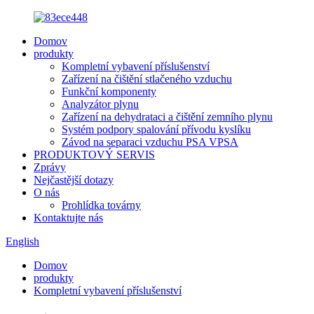
Domov
produkty
Kompletní vybavení příslušenství
Zařízení na čištění stlačeného vzduchu
Funkční komponenty
Analyzátor plynu
Zařízení na dehydrataci a čištění zemního plynu
Systém podpory spalování přívodu kyslíku
Závod na separaci vzduchu PSA VPSA
PRODUKTOVÝ SERVIS
Zprávy
Nejčastější dotazy
O nás
Prohlídka továrny
Kontaktujte nás
English
Domov
produkty
Kompletní vybavení příslušenství