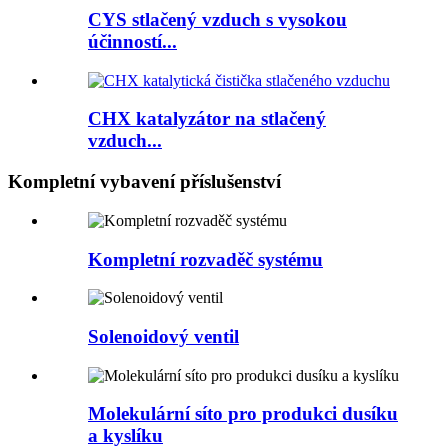
CYS stlačený vzduch s vysokou
účinností...
CHX katalyzátor na stlačený
vzduch...
Kompletní vybavení příslušenství
Kompletní rozvaděč systému
Solenoidový ventil
Molekulární síto pro produkci dusíku
a kyslíku