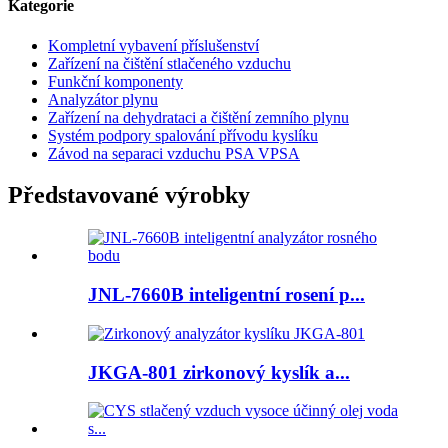
Kategorie
Kompletní vybavení příslušenství
Zařízení na čištění stlačeného vzduchu
Funkční komponenty
Analyzátor plynu
Zařízení na dehydrataci a čištění zemního plynu
Systém podpory spalování přívodu kyslíku
Závod na separaci vzduchu PSA VPSA
Představované výrobky
JNL-7660B inteligentní rosení p...
JKGA-801 zirkonový kyslík a...